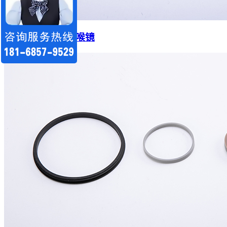
注塑件-儿童喉镜