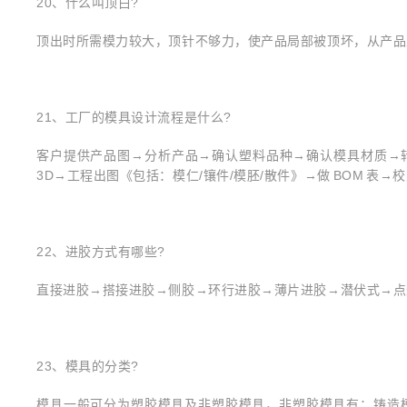
20、什么叫顶白?
顶出时所需模力较大，顶针不够力，使产品局部被顶坏，从产品
21、工厂的模具设计流程是什么?
客户提供产品图→分析产品→确认塑料品种→确认模具材质→转
3D→工程出图《包括：模仁/镶件/模胚/散件》→做 BOM 表→
22、进胶方式有哪些?
直接进胶→搭接进胶→侧胶→环行进胶→薄片进胶→潜伏式→点
23、模具的分类?
模具一般可分为塑胶模具及非塑胶模具，非塑胶模具有：铸造