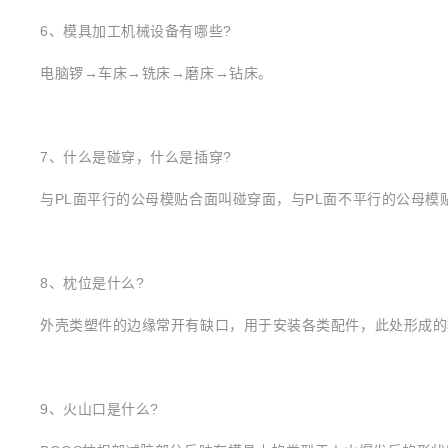
6、模具加工机械设备有哪些?
电脑锣→车床→铣床→磨床→钻床。
7、什么是碰穿，什么是插穿?
与PL面平行的公母模贴合面叫碰穿面，与PL面不平行的公母模
8、枕位是什么?
外壳类塑件的边缘常开有缺口，用于安装各类配件，此处形成的
9、火山口是什么?