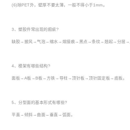
(6)除PET外，壁厚不要太薄，一般不得小于1mm。
3、塑胶件常出现的瘕疵?
缺胶→披风→气泡→缩水→熔接痕→黑点→条纹→翘起→分层→
4、模架有哪些结构?
面板→A板→B板→方铁→导柱→顶针板→顶针固定板→底板。
5、分型面的基本形式有哪些?
平直→倾斜→曲面→垂直→弧面。