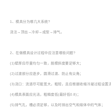
1、模具分为哪几大系统?
浇注→顶出→冷却→成型→排气。
2、在做模具设计过程中应注意哪些问题?
(1)壁厚应尽量均匀一致，脱模斜度要足够大；
(2)过渡部分应逐步，圆滑过渡、防止有尖角；
(3)浇口：流道尽可能宽大，粗短，且应根据收缩冷凝过程设置
(4)模具表面应光洁，粗糙度低(最好低0.8)；
(5)排气孔，槽必须足够，以及时排出空气和熔体中的气体；