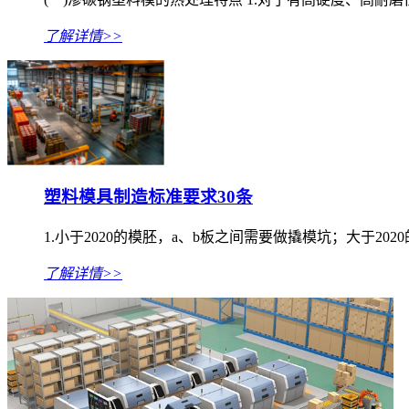
了解详情>>
塑料模具制造标准要求30条
1.小于2020的模胚，a、b板之间需要做撬模坑；大于20
了解详情>>