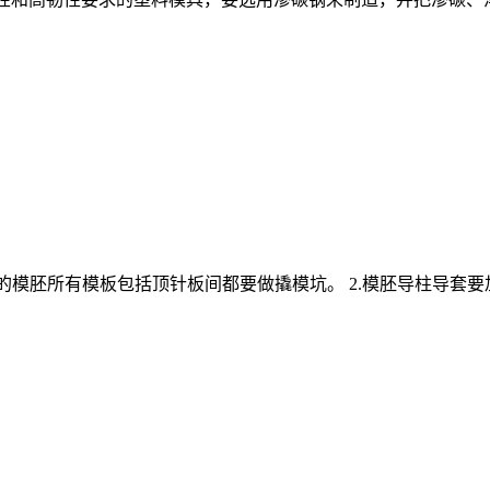
20的模胚所有模板包括顶针板间都要做撬模坑。 2.模胚导柱导套要加工