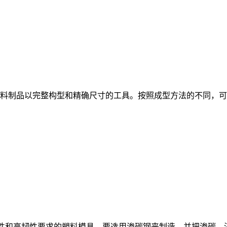
料制品以完整构型和精确尺寸的工具。按照成型方法的不同，可以划
磨性和高韧性要求的塑料模具，要选用渗碳钢来制造，并把渗碳、淬火