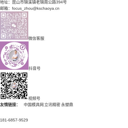
地址：昆山市锦溪镇老锦周公路394号
邮箱：focus_zhou@kschaoya.cn
微信客服
抖音号
视频号
友情链接：
中国模具网
立讯精密
永塑鼎
181-6857-9529