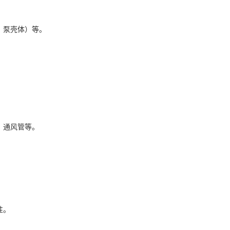
、泵壳体）等。
。
、通风管等。
性。