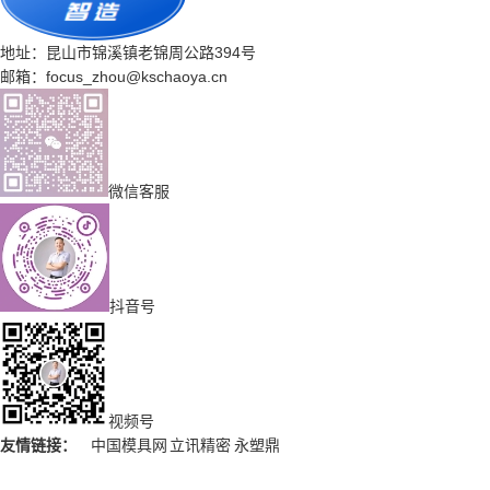
地址：昆山市锦溪镇老锦周公路394号
邮箱：focus_zhou@kschaoya.cn
微信客服
抖音号
视频号
友情链接：
中国模具网
立讯精密
永塑鼎